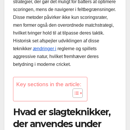
strategier, der gør det muligt for batters at optimere
scoringen, mens de navigerer i feltbegrænsninger.
Disse metoder påvirker ikke kun scoringsrater,
men former også den overordnede matchstrategi,
hvilket tvinger hold til at tilpasse deres taktik.
Historisk set afspejler udviklingen af disse
teknikker
ændringer i
reglerne og spillets
aggressive natur, hvilket fremhæver deres
betydning i moderne cricket.
Key sections in the article:
Hvad er slagteknikker,
der anvendes under