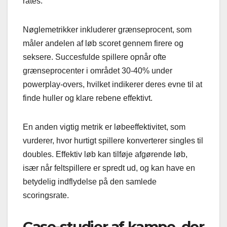
rates.
Nøglemetrikker inkluderer grænseprocent, som
måler andelen af løb scoret gennem firere og
seksere. Succesfulde spillere opnår ofte
grænseprocenter i området 30-40% under
powerplay-overs, hvilket indikerer deres evne til at
finde huller og klare rebene effektivt.
En anden vigtig metrik er løbeeffektivitet, som
vurderer, hvor hurtigt spillere konverterer singles til
doubles. Effektiv løb kan tilføje afgørende løb,
især når feltspillere er spredt ud, og kan have en
betydelig indflydelse på den samlede
scoringsrate.
Case-studier af kampe, der