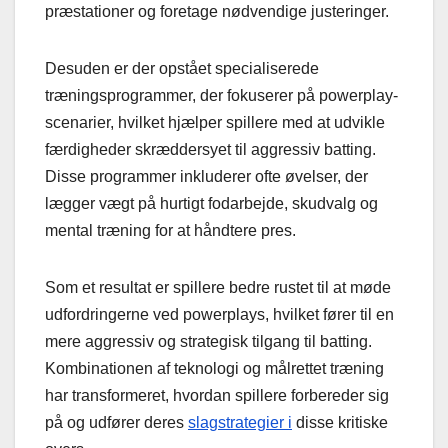
præstationer og foretage nødvendige justeringer.
Desuden er der opstået specialiserede
træningsprogrammer, der fokuserer på powerplay-
scenarier, hvilket hjælper spillere med at udvikle
færdigheder skræddersyet til aggressiv batting.
Disse programmer inkluderer ofte øvelser, der
lægger vægt på hurtigt fodarbejde, skudvalg og
mental træning for at håndtere pres.
Som et resultat er spillere bedre rustet til at møde
udfordringerne ved powerplays, hvilket fører til en
mere aggressiv og strategisk tilgang til batting.
Kombinationen af teknologi og målrettet træning
har transformeret, hvordan spillere forbereder sig
på og udfører deres
slagstrategier i
disse kritiske