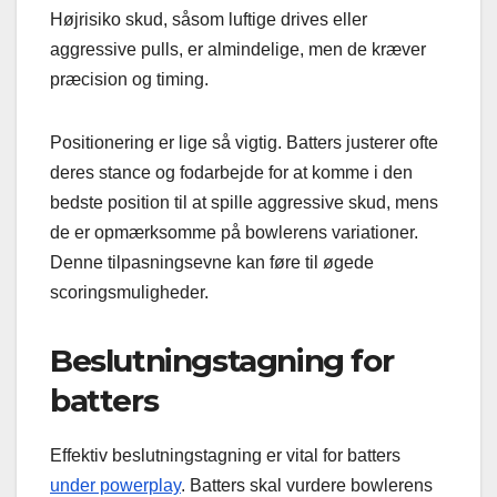
Højrisiko skud, såsom luftige drives eller
aggressive pulls, er almindelige, men de kræver
præcision og timing.
Positionering er lige så vigtig. Batters justerer ofte
deres stance og fodarbejde for at komme i den
bedste position til at spille aggressive skud, mens
de er opmærksomme på bowlerens variationer.
Denne tilpasningsevne kan føre til øgede
scoringsmuligheder.
Beslutningstagning for
batters
Effektiv beslutningstagning er vital for batters
under powerplay
. Batters skal vurdere bowlerens