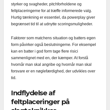
styrker og svagheder, pitchforholdene og
feltplaceringerne for at træffe informerede valg.
Hurtig tænkning er essentiel, da powerplay giver
begrænset tid til at udnytte scoringsmuligheder.
Faktorer som matchens situation og batters egen
form påvirker også beslutningerne. For eksempel
kan en batter i god form tage flere risici
sammenlignet med en, der kæmper. At forstå
hvornår man skal angribe og hvornår man skal
forsvare er en nøglefærdighed, der udvikles over
tid.
Indflydelse af
feltplaceringer på