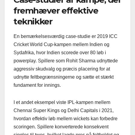
fremhæver effektive
teknikker
En bemærkelsesværdig case-studie er 2019 ICC
Cricket World Cup-kampen mellem Indien og
Sydafrika, hvor Indien scorede over 80 løb i
powerplay. Spillere som Rohit Sharma udnyttede
aggressiv skudvalg og præcis placering for at
udnytte feltbegrænsningerne og sætte et stærkt
fundament for innings.
I et andet eksempel viste IPL-kampen mellem
Chennai Super Kings og Delhi Capitals i 2021,
hvordan effektiv løb mellem wickets kan forbedre
scoringen. Spillere konverterede konsekvent
singles til twos, hvilket lagde pres på feltholdet og