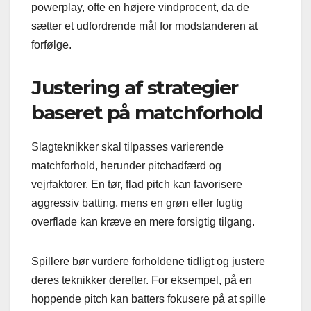
powerplay, ofte en højere vindprocent, da de
sætter et udfordrende mål for modstanderen at
forfølge.
Justering af strategier
baseret på matchforhold
Slagteknikker skal tilpasses varierende
matchforhold, herunder pitchadfærd og
vejrfaktorer. En tør, flad pitch kan favorisere
aggressiv batting, mens en grøn eller fugtig
overflade kan kræve en mere forsigtig tilgang.
Spillere bør vurdere forholdene tidligt og justere
deres teknikker derefter. For eksempel, på en
hoppende pitch kan batters fokusere på at spille