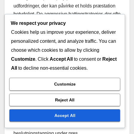
udfordringer, der kan påvirke et holds præstation
betydeligt. De aggressive battingstrategier, der ofte
anvendes, kan føre til høje belønninger, men
We respect your privacy
bærer også betydelige risici, især efterhånden som
Cookies help us improve your experience, deliver
pitchforholdene udvikler sig gennem kampen.
personalized content, and analyze traffic. You can
choose which cookies to allow by clicking
Risici forbundet med
Customize
. Click
Accept All
to consent or
Reject
aggressive
All
to decline non-essential cookies.
battingstrategier
Customize
Aggrressive battingstrategier
under powerplay
kan
Reject All
føre til hurtige løb, men de øger også
sandsynligheden for at miste wickets tidligt.
Accept All
Batters sigter ofte mod at score med høj hastighed,
hvilket kan resultere i rash skud og dårlig
beslutningstagning under pres.