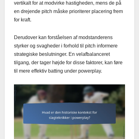
vertikalt for at modvirke hastigheden, mens de på
en drejende pitch måske prioriterer placering frem
for kraft.
Derudover kan forståelsen af modstanderens
styrker og svagheder i forhold til pitch informere
strategiske beslutninger. En velafbalanceret
tilgang, der tager højde for disse faktorer, kan føre
til mere effektiv batting under powerplay.