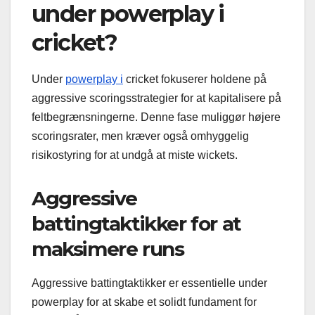
under powerplay i
cricket?
Under
powerplay i
cricket fokuserer holdene på
aggressive scoringsstrategier for at kapitalisere på
feltbegrænsningerne. Denne fase muliggør højere
scoringsrater, men kræver også omhyggelig
risikostyring for at undgå at miste wickets.
Aggressive
battingtaktikker for at
maksimere runs
Aggressive battingtaktikker er essentielle under
powerplay for at skabe et solidt fundament for