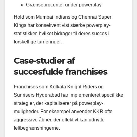
Grænseprocenter under powerplay
Hold som Mumbai Indians og Chennai Super
Kings har konsekvent vist stærke powerplay-
statistikker, hvilket bidrager til deres succes i
forskellige turneringer.
Case-studier af
succesfulde franchises
Franchises som Kolkata Knight Riders og
Sunrisers Hyderabad har implementeret specifikke
strategier, der kapitaliserer på powerplay-
muligheder. For eksempel anvender KKR ofte
aggressive åbner, der effektivt kan udnytte
feltbegrænsningerne.