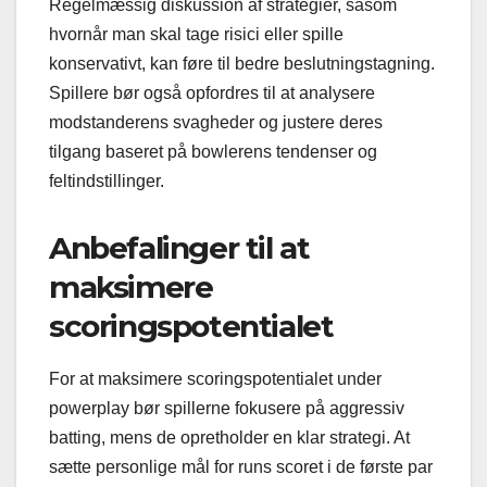
Regelmæssig diskussion af strategier, såsom
hvornår man skal tage risici eller spille
konservativt, kan føre til bedre beslutningstagning.
Spillere bør også opfordres til at analysere
modstanderens svagheder og justere deres
tilgang baseret på bowlerens tendenser og
feltindstillinger.
Anbefalinger til at
maksimere
scoringspotentialet
For at maksimere scoringspotentialet under
powerplay bør spillerne fokusere på aggressiv
batting, mens de opretholder en klar strategi. At
sætte personlige mål for runs scoret i de første par