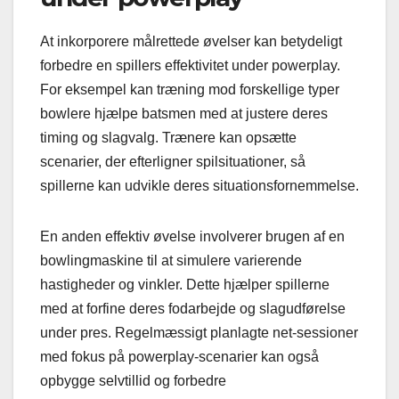
At inkorporere målrettede øvelser kan betydeligt
forbedre en spillers effektivitet under powerplay.
For eksempel kan træning mod forskellige typer
bowlere hjælpe batsmen med at justere deres
timing og slagvalg. Trænere kan opsætte
scenarier, der efterligner spilsituationer, så
spillerne kan udvikle deres situationsfornemmelse.
En anden effektiv øvelse involverer brugen af en
bowlingmaskine til at simulere varierende
hastigheder og vinkler. Dette hjælper spillerne
med at forfine deres fodarbejde og slagudførelse
under pres. Regelmæssigt planlagte net-sessioner
med fokus på powerplay-scenarier kan også
opbygge selvtillid og forbedre