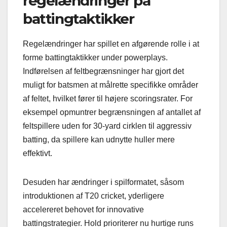
regelændringer på
battingtaktikker
Regelændringer har spillet en afgørende rolle i at
forme battingtaktikker under powerplays.
Indførelsen af feltbegrænsninger har gjort det
muligt for batsmen at målrette specifikke områder
af feltet, hvilket fører til højere scoringsrater. For
eksempel opmuntrer begrænsningen af antallet af
feltspillere uden for 30-yard cirklen til aggressiv
batting, da spillere kan udnytte huller mere
effektivt.
Desuden har ændringer i spilformatet, såsom
introduktionen af T20 cricket, yderligere
accelereret behovet for innovative
battingstrategier. Hold prioriterer nu hurtige runs