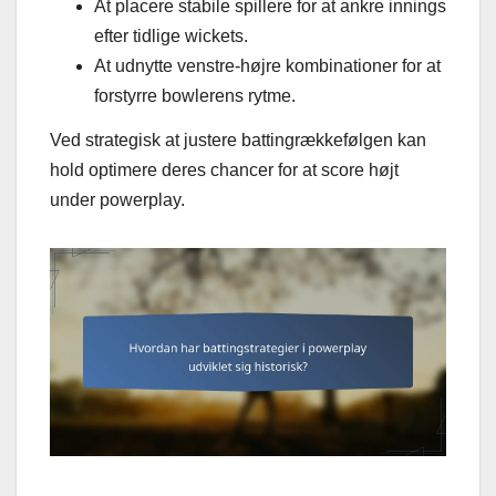
At placere stabile spillere for at ankre innings
efter tidlige wickets.
At udnytte venstre-højre kombinationer for at
forstyrre bowlerens rytme.
Ved strategisk at justere battingrækkefølgen kan
hold optimere deres chancer for at score højt
under powerplay.