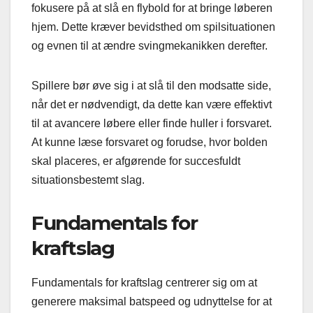
fokusere på at slå en flybold for at bringe løberen
hjem. Dette kræver bevidsthed om spilsituationen
og evnen til at ændre svingmekanikken derefter.
Spillere bør øve sig i at slå til den modsatte side,
når det er nødvendigt, da dette kan være effektivt
til at avancere løbere eller finde huller i forsvaret.
At kunne læse forsvaret og forudse, hvor bolden
skal placeres, er afgørende for succesfuldt
situationsbestemt slag.
Fundamentals for
kraftslag
Fundamentals for kraftslag centrerer sig om at
generere maksimal batspeed og udnyttelse for at