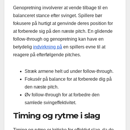
Genopretning involverer at vende tilbage til en
balanceret stance efter svinget. Spillere bør
fokusere på hurtigt at genvinde deres position for
at forberede sig på den næste pitch. En glidende
follow-through og genopretning kan have en
betydelig
indvirkning på
en spillers evne til at
reagere på efterfølgende pitches.
Stræk armene helt ud under follow-through.
Fokusér på balance for at forberede dig på
den næste pitch.
Øv follow-through for at forbedre den
samlede svingeffektivitet.
Timing og rytme i slag
Timing og rytme er kritiske for effektivt slag, da de