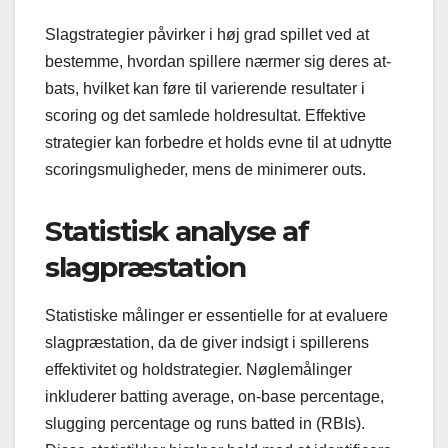
Slagstrategier påvirker i høj grad spillet ved at
bestemme, hvordan spillere nærmer sig deres at-
bats, hvilket kan føre til varierende resultater i
scoring og det samlede holdresultat. Effektive
strategier kan forbedre et holds evne til at udnytte
scoringsmuligheder, mens de minimerer outs.
Statistisk analyse af
slagpræstation
Statistiske målinger er essentielle for at evaluere
slagpræstation, da de giver indsigt i spillerens
effektivitet og holdstrategier. Nøglemålinger
inkluderer batting average, on-base percentage,
slugging percentage og runs batted in (RBIs).