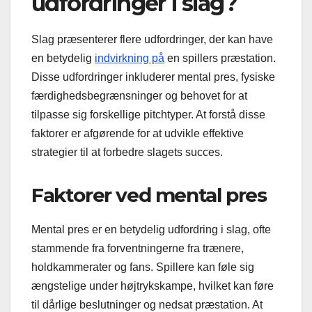
udfordringer i slag?
Slag præsenterer flere udfordringer, der kan have
en betydelig
indvirkning på
en spillers præstation.
Disse udfordringer inkluderer mental pres, fysiske
færdighedsbegrænsninger og behovet for at
tilpasse sig forskellige pitchtyper. At forstå disse
faktorer er afgørende for at udvikle effektive
strategier til at forbedre slagets succes.
Faktorer ved mental pres
Mental pres er en betydelig udfordring i slag, ofte
stammende fra forventningerne fra trænere,
holdkammerater og fans. Spillere kan føle sig
ængstelige under højtrykskampe, hvilket kan føre
til dårlige beslutninger og nedsat præstation. At