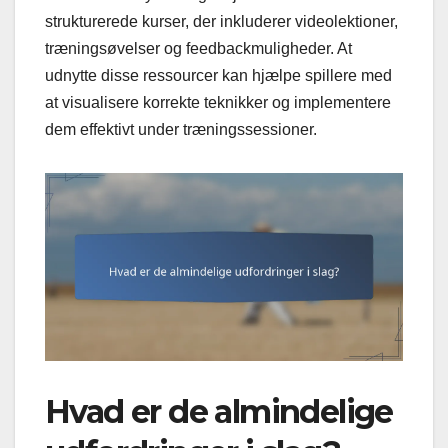
strukturerede kurser, der inkluderer videolektioner,
træningsøvelser og feedbackmuligheder. At
udnytte disse ressourcer kan hjælpe spillere med
at visualisere korrekte teknikker og implementere
dem effektivt under træningssessioner.
Hvad er de almindelige