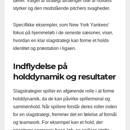
tæller. Valget af strategi afhænger ofte af holdets
styrker og den modstående pitchers svagheder.
Specifikke eksempler, som New York Yankees’
fokus på hjemmeløb i de seneste sæsoner, viser,
hvordan en klar slagstrategi kan forme et holds
identitet og præstation i ligaen.
Indflydelse på
holddynamik og resultater
Slagstrategier spiller en afgørende rolle i at forme
holddynamik, da de kan påvirke spillermoral og
sammenhold. Når spillere forstår deres roller inden
for en slagstrategi, fremmer det en følelse af formål
og teamwork. For eksempel kan et hold, der