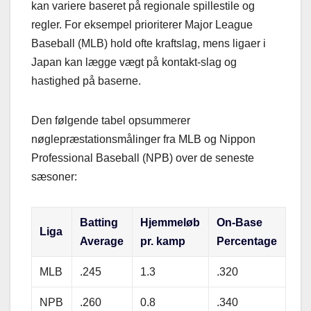
kan variere baseret på regionale spillestile og
regler. For eksempel prioriterer Major League
Baseball (MLB) hold ofte kraftslag, mens ligaer i
Japan kan lægge vægt på kontakt-slag og
hastighed på baserne.
Den følgende tabel opsummerer
nøglepræstationsmålinger fra MLB og Nippon
Professional Baseball (NPB) over de seneste
sæsoner:
Batting
Hjemmeløb
On-Base
Liga
Average
pr. kamp
Percentage
MLB
.245
1.3
.320
NPB
.260
0.8
.340