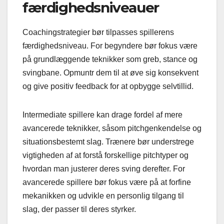
færdighedsniveauer
Coachingstrategier bør tilpasses spillerens
færdighedsniveau. For begyndere bør fokus være
på grundlæggende teknikker som greb, stance og
svingbane. Opmuntr dem til at øve sig konsekvent
og give positiv feedback for at opbygge selvtillid.
Intermediate spillere kan drage fordel af mere
avancerede teknikker, såsom pitchgenkendelse og
situationsbestemt slag. Trænere bør understrege
vigtigheden af at forstå forskellige pitchtyper og
hvordan man justerer deres sving derefter. For
avancerede spillere bør fokus være på at forfine
mekanikken og udvikle en personlig tilgang til
slag, der passer til deres styrker.