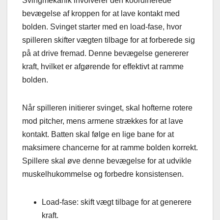
Svingmekanik involverer den koordinerede
bevægelse af kroppen for at lave kontakt med
bolden. Svinget starter med en load-fase, hvor
spilleren skifter vægten tilbage for at forberede sig
på at drive fremad. Denne bevægelse genererer
kraft, hvilket er afgørende for effektivt at ramme
bolden.
Når spilleren initierer svinget, skal hofterne rotere
mod pitcher, mens armene strækkes for at lave
kontakt. Batten skal følge en lige bane for at
maksimere chancerne for at ramme bolden korrekt.
Spillere skal øve denne bevægelse for at udvikle
muskelhukommelse og forbedre konsistensen.
Load-fase: skift vægt tilbage for at generere
kraft.