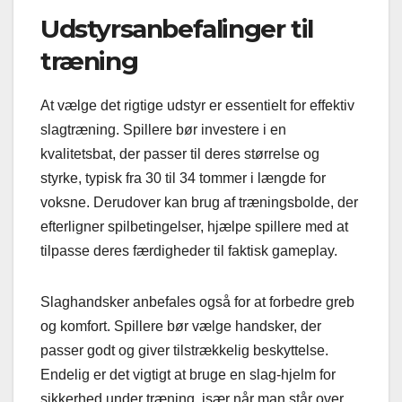
Udstyrsanbefalinger til
træning
At vælge det rigtige udstyr er essentielt for effektiv
slagtræning. Spillere bør investere i en
kvalitetsbat, der passer til deres størrelse og
styrke, typisk fra 30 til 34 tommer i længde for
voksne. Derudover kan brug af træningsbolde, der
efterligner spilbetingelser, hjælpe spillere med at
tilpasse deres færdigheder til faktisk gameplay.
Slaghandsker anbefales også for at forbedre greb
og komfort. Spillere bør vælge handsker, der
passer godt og giver tilstrækkelig beskyttelse.
Endelig er det vigtigt at bruge en slag-hjelm for
sikkerhed under træning, især når man står over