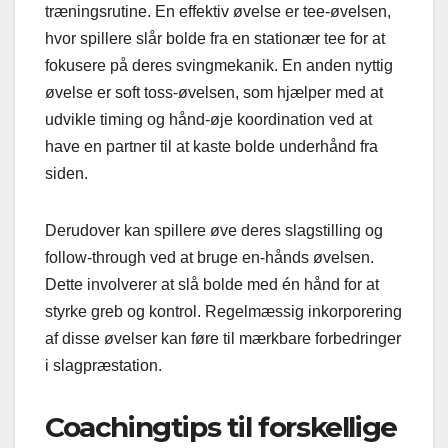
træningsrutine. En effektiv øvelse er tee-øvelsen,
hvor spillere slår bolde fra en stationær tee for at
fokusere på deres svingmekanik. En anden nyttig
øvelse er soft toss-øvelsen, som hjælper med at
udvikle timing og hånd-øje koordination ved at
have en partner til at kaste bolde underhånd fra
siden.
Derudover kan spillere øve deres slagstilling og
follow-through ved at bruge en-hånds øvelsen.
Dette involverer at slå bolde med én hånd for at
styrke greb og kontrol. Regelmæssig inkorporering
af disse øvelser kan føre til mærkbare forbedringer
i slagpræstation.
Coachingtips til forskellige