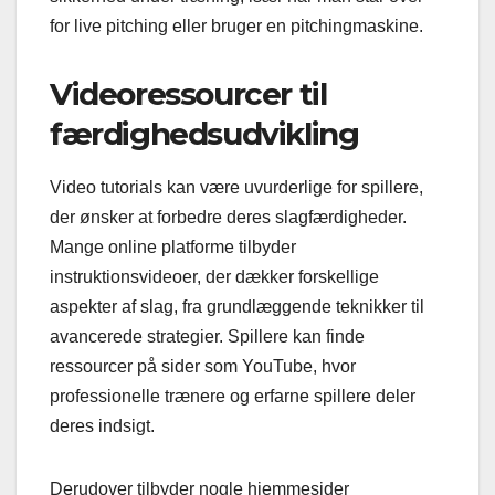
for live pitching eller bruger en pitchingmaskine.
Videoressourcer til
færdighedsudvikling
Video tutorials kan være uvurderlige for spillere,
der ønsker at forbedre deres slagfærdigheder.
Mange online platforme tilbyder
instruktionsvideoer, der dækker forskellige
aspekter af slag, fra grundlæggende teknikker til
avancerede strategier. Spillere kan finde
ressourcer på sider som YouTube, hvor
professionelle trænere og erfarne spillere deler
deres indsigt.
Derudover tilbyder nogle hjemmesider