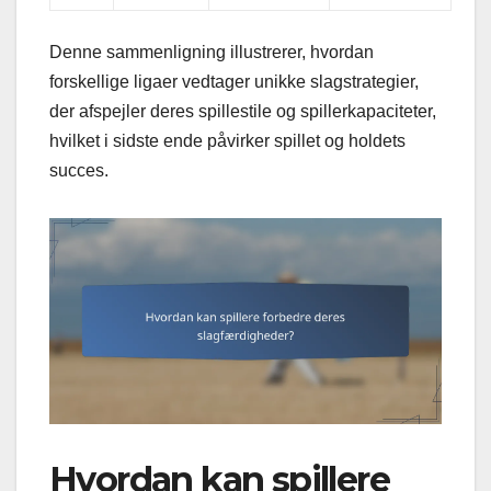
Denne sammenligning illustrerer, hvordan
forskellige ligaer vedtager unikke slagstrategier,
der afspejler deres spillestile og spillerkapaciteter,
hvilket i sidste ende påvirker spillet og holdets
succes.
Hvordan kan spillere