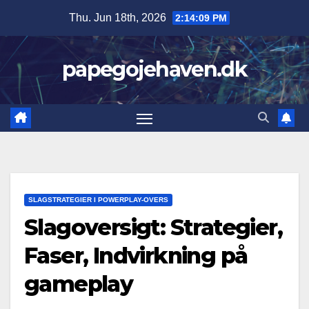
Skip
Thu. Jun 18th, 2026
2:14:10 PM
to
content
papegojehaven.dk
SLAGSTRATEGIER I POWERPLAY-OVERS
Slagoversigt: Strategier,
Faser, Indvirkning på
gameplay